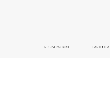
Consulta il Bando dell&#039;edizione 2025
REGISTRAZIONE
PARTECIPA